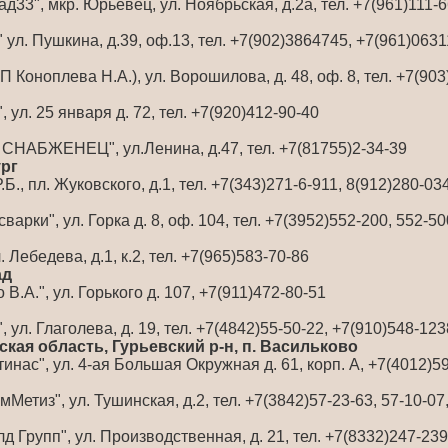
д33", мкр. Юрьевец, ул. Ноябрьская, д.2а, тел. +7(961)111-
ул. Пушкина, д.39, оф.13, тел. +7(902)3864745, +7(961)063
П Коноплева Н.А.), ул. Ворошилова, д. 48, оф. 8, тел. +7(90
 ул. 25 января д. 72, тел. +7(920)412-90-40
СНАБЖЕНЕЦ", ул.Ленина, д.47, тел. +7(81755)2-34-39
ург
., пл. Жуковского, д.1, тел. +7(343)271-6-911, 8(912)280-03
арки", ул. Горка д. 8, оф. 104, тел. +7(3952)552-200, 552-50
 Лебедева, д.1, к.2, тел. +7(965)583-70-86
ад
В.А.", ул. Горького д. 107, +7(911)472-80-51
 ул. Глаголева, д. 19, тел. +7(4842)55-50-22, +7(910)548-123
кая область, Гурьевский р-н, п. Васильково
нас", ул. 4-ая Большая Окружная д. 61, корп. А, +7(4012)5
етиз", ул. Тушинская, д.2, тел. +7(3842)57-23-63, 57-10-07,
 Групп", ул. Производственная, д. 21, тел. +7(8332)247-239