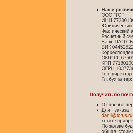
Наши реквиз
ООО "ТОР"
ИНН 7720013
Юридический ад
Фактический а
Расчетный сч
Банк: ПАО С
БИК 0445252
Корреспонден
ОКПО 116750
КПП 7718010
ОГРН 103773
Ген. директор
Гл. бухгалтер
Получить по почт
О способе пе
Для заказа 
danil@torus.ru
хотите прибре
По заявке буд
общая стоимо