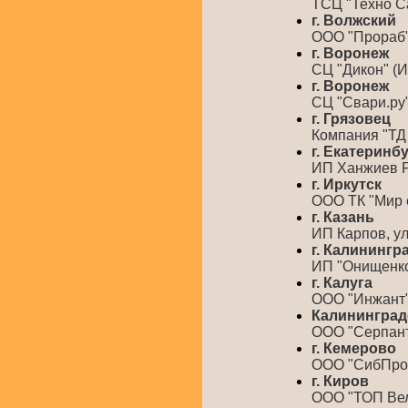
ТСЦ "Техно Са
г. Волжский
ООО "Прораб" 
г. Воронеж
СЦ "Дикон" (И
г. Воронеж
СЦ "Свари.ру",
г. Грязовец
Компания "ТД 
г. Екатеринб
ИП Ханжиев Р.Б
г. Иркутск
ООО ТК "Мир св
г. Казань
ИП Карпов, ул.
г. Калинингр
ИП "Онищенко 
г. Калуга
ООО "Инжант",
Калининградс
ООО "Серпанти
г. Кемерово
ООО "СибПромМ
г. Киров
ООО "ТОП Велд