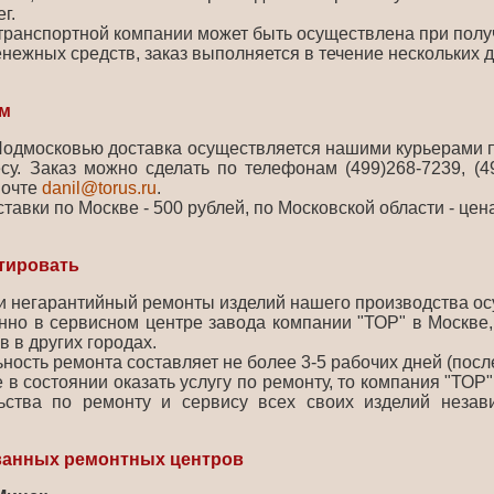
г.
транспортной компании может быть осуществлена при полу
нежных средств, заказ выполняется в течение нескольких д
ом
Подмосковью доставка осуществляется нашими курьерами 
есу. Заказ можно сделать по телефонам (499)268-7239, (4
почте
danil@torus.ru
.
тавки по Москве - 500 рублей, по Московской области - цен
нтировать
и негарантийный ремонты изделий нашего производства о
нно в сервисном центре завода компании "ТОР" в Москве,
 в других городах.
ость ремонта составляет не более 3-5 рабочих дней (посл
 в состоянии оказать услугу по ремонту, то компания "ТОР
ьства по ремонту и сервису всех своих изделий незав
ванных ремонтных центров