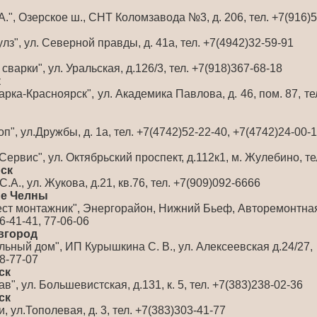
А.", Озерское ш., СНТ Коломзавода №3, д. 206, тел. +7(916)
з", ул. Северной правды, д. 41а, тел. +7(4942)32-59-91
варки", ул. Уральская, д.126/3, тел. +7(918)367-68-18
к
ка-Красноярск", ул. Академика Павлова, д. 46, пом. 87, тел
", ул.Дружбы, д. 1а, тел. +7(4742)52-22-40, +7(4742)24-00-
ервис", ул. Октябрьский проспект, д.112к1, м. Жулебино, те
рск
А., ул. Жукова, д.21, кв.76, тел. +7(909)092-6666
ые Челны
ст монтажник", Энергорайон, Нижний Бьеф, Авторемонтная,
6-41-41, 77-06-06
вгород
ьный дом", ИП Курышкина С. В., ул. Алексеевская д.24/27,
28-77-07
ск
", ул. Большевистская, д.131, к. 5, тел. +7(383)238-02-36
ск
 ул.Тополевая, д. 3, тел. +7(383)303-41-77