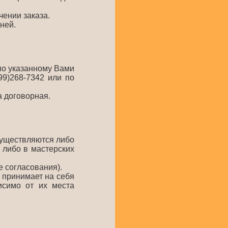
чении заказа.
ней.
по указанному Вами
99)268-7342 или по
а договорная.
существляются либо
 либо в мастерских
е согласования).
" принимает на себя
исимо от их места