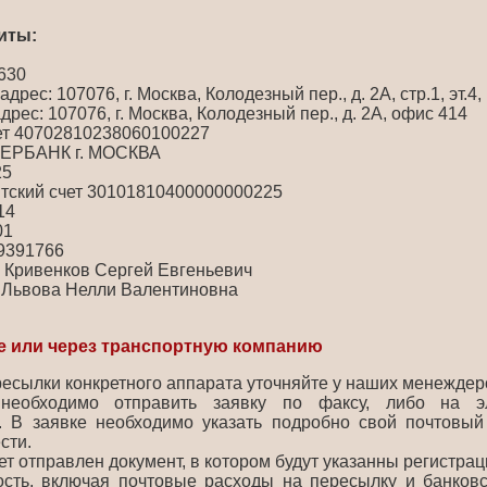
иты:
630
рес: 107076, г. Москва, Колодезный пер., д. 2А, стр.1, эт.4, 
дрес: 107076, г. Москва, Колодезный пер., д. 2А, офис 414
ет 40702810238060100227
БЕРБАНК г. МОСКВА
25
тский счет 30101810400000000225
14
01
9391766
: Кривенков Сергей Евгеньевич
: Львова Нелли Валентиновна
е или через транспортную компанию
ресылки конкретного аппарата уточняйте у наших менеждер
необходимо отправить заявку по факсу, либо на э
. В заявке необходимо указать подробно свой почтовый 
сти.
ет отправлен документ, в котором будут указанны регистра
сть, включая почтовые расходы на пересылку и банковс