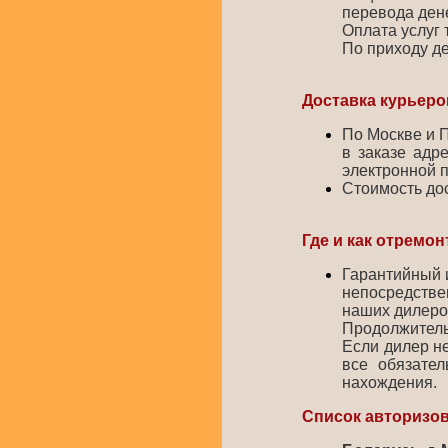
перевода дене
Оплата услуг 
По приходу де
Доставка курьер
По Москве и 
в заказе адр
электронной 
Стоимость дос
Где и как отремо
Гарантийный 
непосредстве
наших дилеров
Продолжительн
Если дилер не
все обязател
нахождения.
Список авторизо