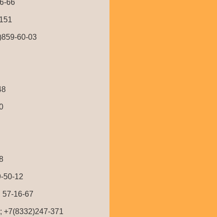
66-66
1151
3)859-60-03
48
0
8
9-50-12
 57-16-67
; +7(8332)247-371