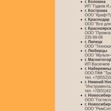
г. Коломна
ИП "Гудков И.
г. Кострома
ООО "КрафтТул
г. Краснодар
ООО "Все для с
г. Красноярс
ООО "Промсвар
235-99-08
г. Липецк
ООО "Техношоп
г. Люберцы
ООО "Мульти-С
г. Магнитого
ИП Васючков С.
г. Набережн
ООО ПКФ "Тре
тел. +7(8552)3
г. Нижний Но
"Инструментал
тел. +7(831)4
г. Новосибир
ООО "Гостислав
г. Новосибир
ООО "РемСити,