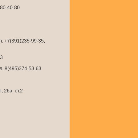
580-40-80
. +7(391)235-99-35,
13
л. 8(495)374-53-63
 26а, ст.2