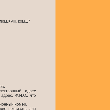
пом.XVIII, ком.17
ов.
лектронный адрес
адрес, Ф.И.О., что
ционный номер,
кие реквизиты для