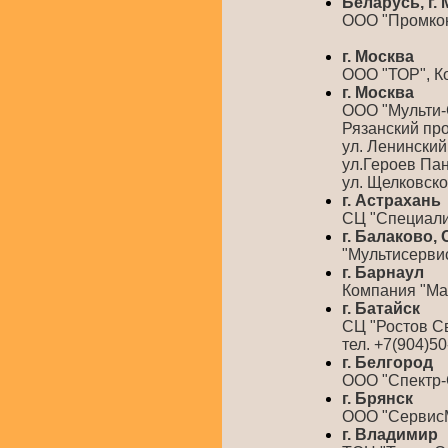
Беларусь, г.
ООО "Промконтр
г. Москва
ООО "ТОР", Ко
г. Москва
ООО "Мульти-
Рязанский прос
ул. Ленинский 
ул.Героев Пан
ул. Щелковское
г. Астрахань
СЦ "Специалист
г. Балаково,
"Мультисервис
г. Барнаул
Компания "Мас
г. Батайск
СЦ "Ростов Сва
тел. +7(904)5
г. Белгород
ООО "Спектр-С
г. Брянск
ООО "СервисМа
г. Владимир