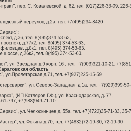
 Минск
акт", пер. С. Ковалевской, д. 62, тел. (017)226-33-09, 226-
лодезный переулок, д.2а, тел. +7(495)234-8420
Сервис":
пект, д.36, тел. 8(495)374-53-63,
проспект, д.77к2, тел. 8(495) 374-53-63,
филовцев, д.8к1, тел. 8(495) 374-53-63,
 шоссе, д.26к2, тел. 8(495) 374-53-63.
", ул. Звездная д.9 корп. 16 , тел. +7(903)321-10-21, +7(85
 Саратовская область
", ул.Пролетарская д.71, тел. +7(927)225-15-59
терсварки", ул. Северо-Западная, д.1а, тел. +7(929)399-50
рка", (ИП Котляров Г.Ф.), ул. Краснодарская, д. 77,
0-61-797, +7(988)949-71-10
ервис", ул. Челюскинцев д. 55а, тел. +7(4722)35-71-33, 35-
стер", ул. Фокина д.70, тел. +7(4832)72-19-30, 72-19-90