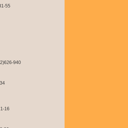
31-55
12)626-940
-34
71-16